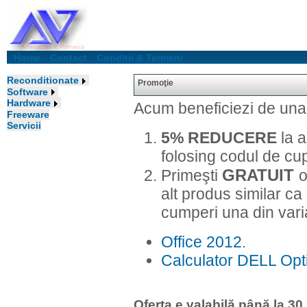
Home
Contact
Conditii & Termeni
Reconditionate
Promoţie
Software
Hardware
Acum beneficiezi de una 
Freeware
Servicii
5% REDUCERE
la a
folosing codul de c
GRATUIT
Primeşti
o
alt produs similar ca 
cumperi una din vari
Office 2012
.
Calculator DELL Opt
Oferta e valabilă până la 3