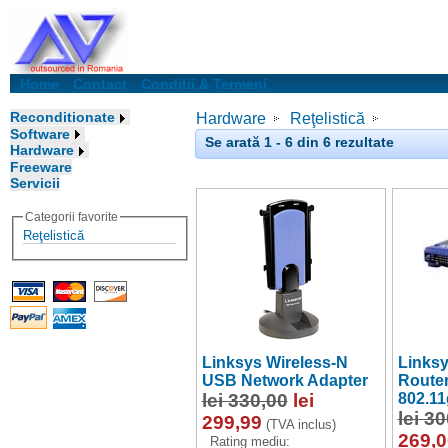
Home
Contact
Conditii & Termeni
Reconditionate
Hardware
Reţelistică
Software
Se arată 1 - 6 din 6 rezultate
Hardware
Freeware
Servicii
Categorii favorite
Reţelistică
Linksys Wireless-N
Linksy
USB Network Adapter
Router
lei 330,00
lei
802.11
lei 3
299,99
(TVA inclus)
269,0
Rating mediu: