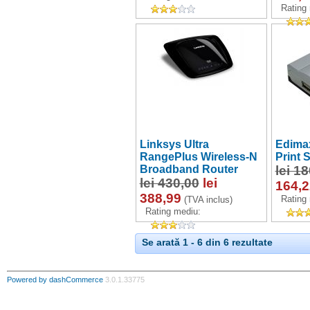
Rating
Linksys Ultra
Edima
RangePlus Wireless-N
Print 
Broadband Router
lei 1
lei 430,00
lei
164,2
388,99
Rating
(TVA inclus)
Rating mediu:
Se arată 1 - 6 din 6 rezultate
Powered by dashCommerce
3.0.1.33775