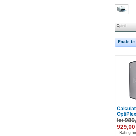
Opinii
Poate te 
Calcula
OptiPlex
lei 989
929,00
Rating me