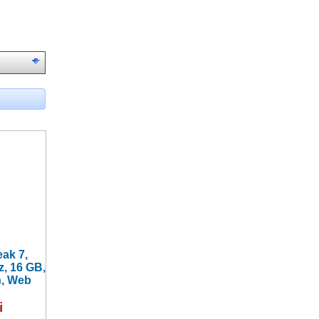
eak 7,
, 16 GB,
h, Web
i