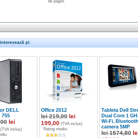
de pagini.
interesează şi:
tor DELL
Office 2012
Tableta Dell Str
 755
lei 219,00
lei
Dual Core 1 GHz
,00
lei
Wi-Fi, Bluetoot
199,00
(TVA inclus)
camera 5MP
Rating mediu:
(TVA inclus)
lei 1574,80
le
diu: