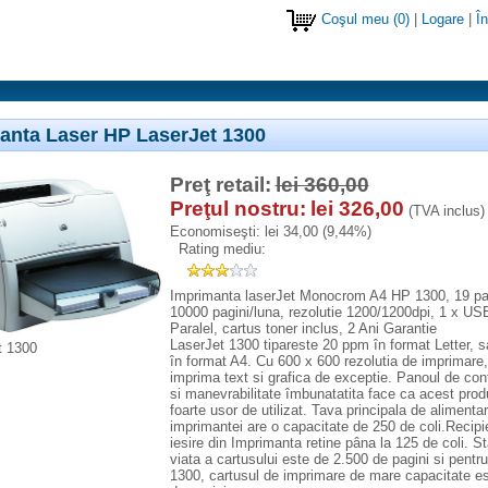
Coşul meu
(0)
|
Logare
|
În
i
anta Laser HP LaserJet 1300
Preţ retail:
lei 360,00
Preţul nostru:
lei 326,00
(TVA inclus)
Economiseşti:
lei 34,00 (9,44%)
Rating mediu:
Imprimanta laserJet Monocrom A4 HP 1300, 19 pag
10000 pagini/luna, rezolutie 1200/1200dpi, 1 x US
Paralel, cartus toner inclus, 2 Ani Garantie
LaserJet 1300 tipareste 20 ppm în format Letter, 
t 1300
în format A4. Cu 600 x 600 rezolutia de imprimare
imprima text si grafica de exceptie. Panoul de con
si manevrabilitate îmbunatatita face ca acest prod
foarte usor de utilizat. Tava principala de alimenta
imprimantei are o capacitate de 250 de coli.Recipi
iesire din Imprimanta retine pâna la 125 de coli. S
viata a cartusului este de 2.500 de pagini si pentr
1300, cartusul de imprimare de mare capacitate e