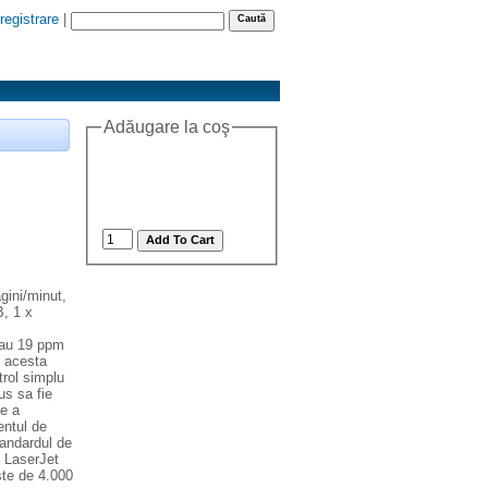
registrare
|
Adăugare la coş
ini/minut,
B, 1 x
sau 19 ppm
, acesta
trol simplu
us sa fie
re a
entul de
tandardul de
u LaserJet
ste de 4.000